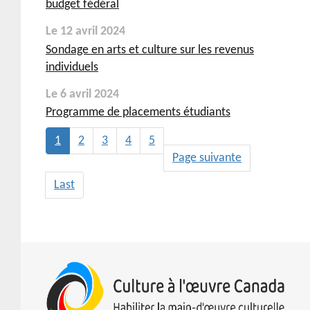
budget fédéral
Le 12 avril 2024
Sondage en arts et culture sur les revenus
individuels
Le 6 avril 2024
Programme de placements étudiants
Page
1
Page
2
Page
3
Page
4
Page
5
courante
Next
Page suivante
Pagination
page
Last
Last
page