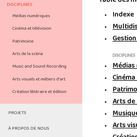
Table des m
DISCIPLINES
Médias numériques
Indexe
Médias numériques
Cinéma et en
Multidis
radiotélédiffusion
Cinéma et télévision
Gestion
Patrimoine
Patrimoine
Les arts de la scène
Arts de la scène
DISCIPLINES
Médias
Musique et en enregistrement
Music and Sound Recording
sonore
Cinéma 
Arts visuels et métiers d'art
Arts visuels et en métiers d'art
Patrimo
Création littéraire et édition
Création littéraire et édition
Arts de
Musique
PROJETS
Arts vis
Tables rondes
À PROPOS DE NOUS
intersectorielles sur la relance