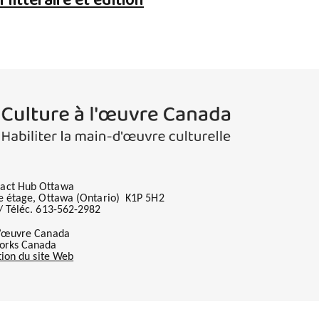
 littéraire et édition
act Hub Ottawa
me étage, Ottawa (Ontario) K1P 5H2
/ Téléc. 613-562-2982
l’œuvre Canada
orks Canada
tion du site Web