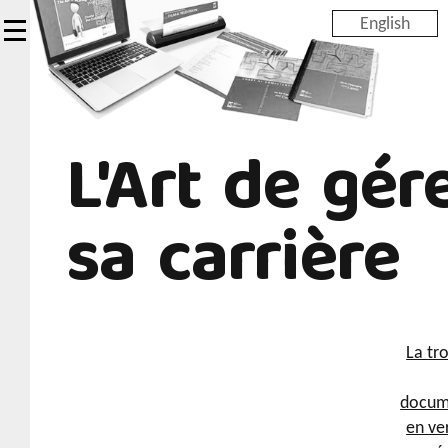
Skip
English
to
main
content
L'Art de gér
sa carrière
La tr
docum
en ve